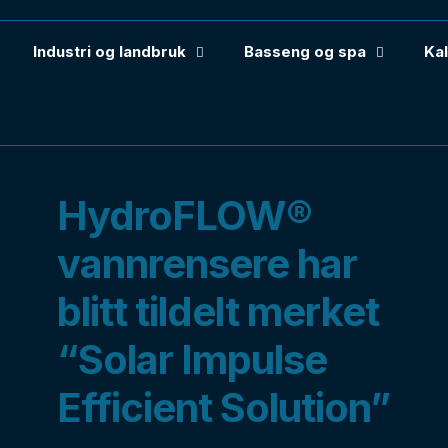
Industri og landbruk
Basseng og spa
Kal
HydroFLOW®
vannrensere har
blitt tildelt merket
“Solar Impulse
Efficient Solution”