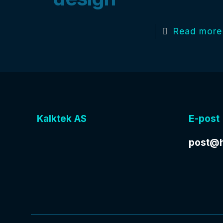
Read more
Kalktek AS
E-post
post@h