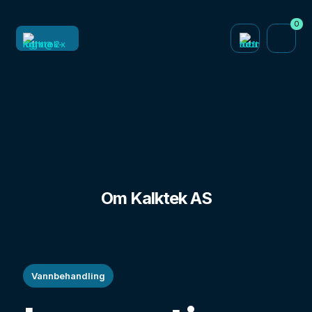
0
Hvem er vi?
Om Kalktek AS
Vannbehandling