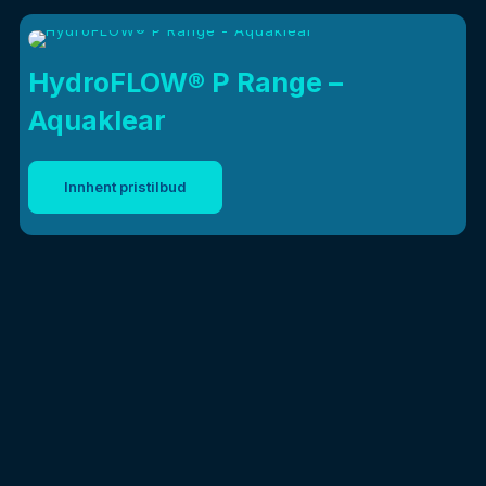
HydroFLOW® P Range –
Aquaklear
Innhent pristilbud